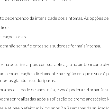
to dependendo da intensidade dos sintomas. As opções de t
ficos.
icaçoes orais.
dem não ser suficientes se a sudorese for mais intensa.
xina botulínica, pois com sua aplicação há um bom controle 
izada em aplicações diretamente na região em que o suor é
r pelas glândulas sudoríparas.
m a necessidade de anestesia, e você poderá retornar às s
podem ser realizadas após a aplicação de creme anestésico l
 e atinge o efeito máximo após 2 a 3 semanas da aplicação,