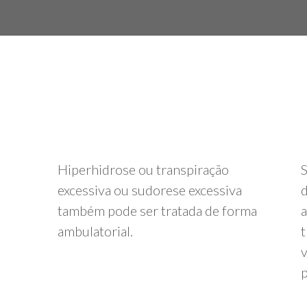
Hiperhidrose ou transpiração
S
excessiva ou sudorese excessiva
d
também pode ser tratada de forma
a
ambulatorial.
t
v