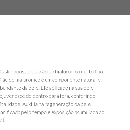
s skinboosters é o ácido hialurônico muito fino.
 ácido hialurônico é um componente natural e
bundante da pele. Ele aplicado na sua pele
ejuvenesce de dentro para fora, conferindo
italidade. Auxilia na regeneração da pele
anificada pelo tempo e exposição acumulada ao
ol.