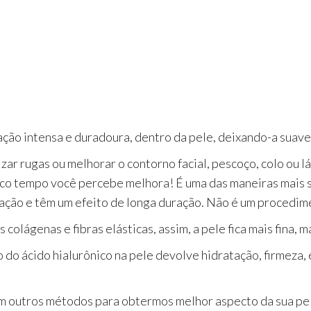
ão intensa e duradoura, dentro da pele, deixando-a suave e
zar rugas ou melhorar o contorno facial, pescoço, colo ou l
uco tempo você percebe melhora! É uma das maneiras mais s
ação e têm um efeito de longa duração. Não é um procedime
colágenas e fibras elásticas, assim, a pele fica mais fina, 
o do ácido hialurônico na pele devolve hidratação, firmeza,
 outros métodos para obtermos melhor aspecto da sua pele, 