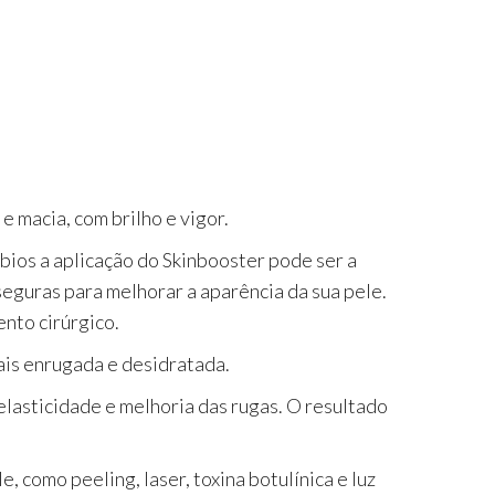
 macia, com brilho e vigor.
ábios a aplicação do Skinbooster pode ser a
eguras para melhorar a aparência da sua pele.
nto cirúrgico.
mais enrugada e desidratada.
 elasticidade e melhoria das rugas. O resultado
como peeling, laser, toxina botulínica e luz