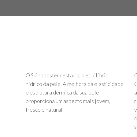
O Skinbooster restaura o equilíbrio
O
hídrico da pele. A melhora da elasticidade
O
e estrutura dérmica da sua pele
a
proporciona um aspecto mais jovem,
r
fresco e natural.
v
d
s