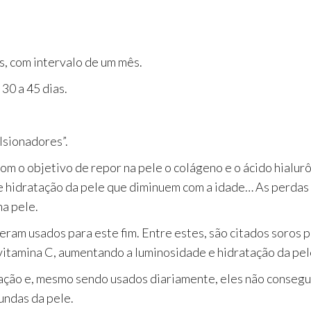
s, com intervalo de um mês.
 30 a 45 dias.
lsionadores”.
m o objetivo de repor na pele o colágeno e o ácido hialurô
 e hidratação da pele que diminuem com a idade… As perdas
na pele.
eram usados para este fim. Entre estes, são citados soros 
 vitamina C, aumentando a luminosidade e hidratação da pel
ração e, mesmo sendo usados diariamente, eles não conseg
undas da pele.