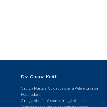
Dra Gnana Keith
Cirurgia Plástica, Cuidados com a Pele e Cirurgia
Reparadora.
Cirurgia plástica é com a cirurgiã plástica.
Transformando sua beleza com dedicação.