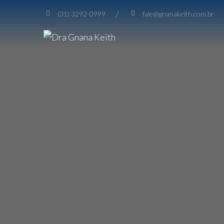
/
(31) 3292-0999
fale@gnanakeith.com.br