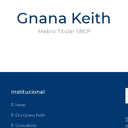
Gnana Keith
Mebro Titular SBCP
Institucional
Home
Dra Gnana Keith
Consultório