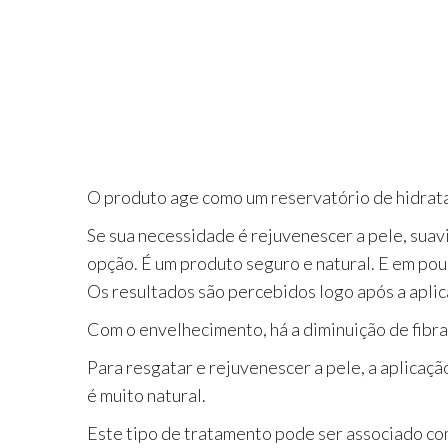
O produto age como um reservatório de hidrataç
Se sua necessidade é rejuvenescer a pele, suavi
opção. É um produto seguro e natural. E em po
Os resultados são percebidos logo após a aplic
Com o envelhecimento, há a diminuição de fibras 
Para resgatar e rejuvenescer a pele, a aplicaçã
é muito natural.
Este tipo de tratamento pode ser associado com