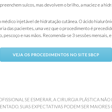
eenchem sulcos, mas devolvem o brilho, a maciez e a hidrat
édico injetável de hidratação cutânea. O ácido hialurônico
ioria das pacientes, uma vez que o procedimento é precedi
colo, pescoço e nas mãos. Recomenda-se 3 sessões mensais, 
VEJA OS PROCEDIMENTOS NO SITE SBCP
FISSIONAL SE ESMERAR, A CIRURGIA PLÁSTICA NÃO
NTADO. SUAS EXPECTATIVAS PODEM SER MAIORES